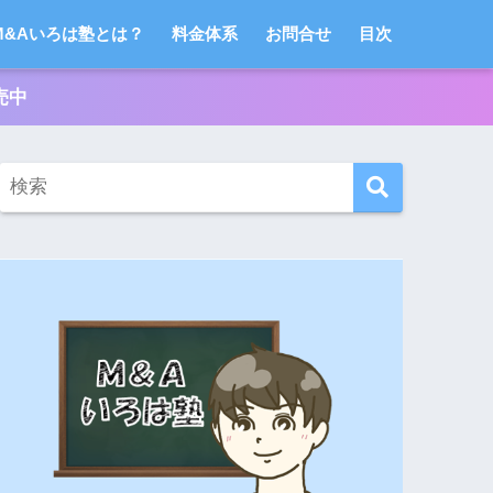
M&Aいろは塾とは？
料金体系
お問合せ
目次
売中