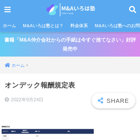
ホーム
M&Aいろは塾とは？
料金体系
M&Aいろは塾へのお
書籍「M&A仲介会社からの手紙は今すぐ捨てなさい」好評
発売中
ホーム
オンデック報酬規定表
2022年9月24日