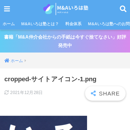
ホーム
M&Aいろは塾とは？
料金体系
M&Aいろは塾へのお
書籍「M&A仲介会社からの手紙は今すぐ捨てなさい」好評
発売中
ホーム
cropped-サイトアイコン-1.png
2021年12月28日