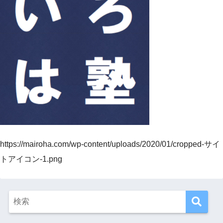
https://mairoha.com/wp-content/uploads/2020/01/cropped-サイ
トアイコン-1.png