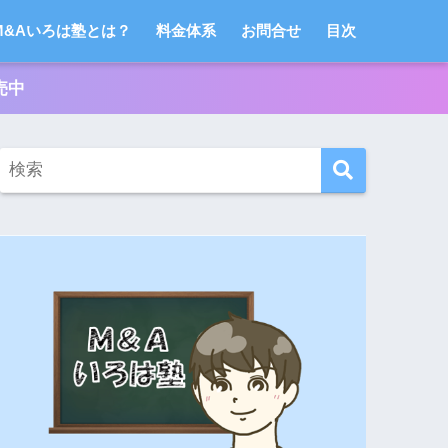
M&Aいろは塾とは？
料金体系
お問合せ
目次
売中