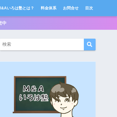
M&Aいろは塾とは？
料金体系
お問合せ
目次
売中