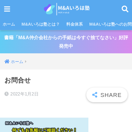
ホーム
M&Aいろは塾とは？
料金体系
M&Aいろは塾へのお
書籍「M&A仲介会社からの手紙は今すぐ捨てなさい」好評
発売中
ホーム
お問合せ
2022年1月2日