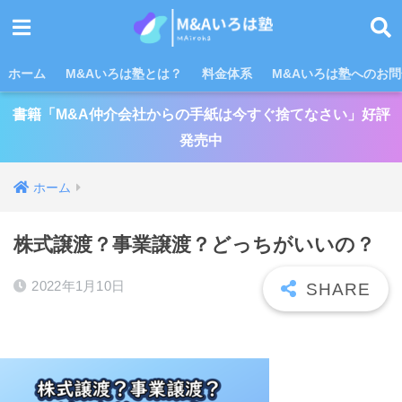
ホーム
M&Aいろは塾とは？
料金体系
M&Aいろは塾へのお
書籍「M&A仲介会社からの手紙は今すぐ捨てなさい」好評
発売中
ホーム
株式譲渡？事業譲渡？どっちがいいの？
2022年1月10日