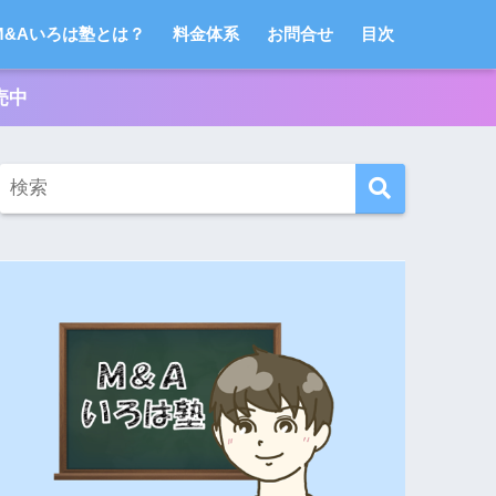
M&Aいろは塾とは？
料金体系
お問合せ
目次
売中