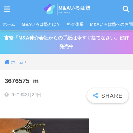
ホーム
M&Aいろは塾とは？
料金体系
M&Aいろは塾へのお
書籍「M&A仲介会社からの手紙は今すぐ捨てなさい」好評
発売中
ホーム
3676575_m
2021年3月24日