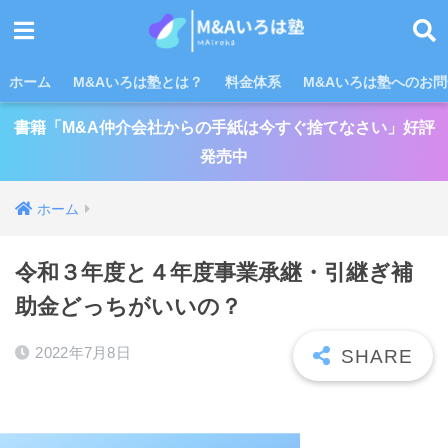
ホーム
M&Aいろは塾とは？
料金体系
M&Aいろは塾へのお
書籍「M&A仲介会社からの手紙は今すぐ捨てなさい」好評
発売中
ホーム
令和３年度と４年度事業承継・引継ぎ補
助金どっちがいいの？
2022年7月8日