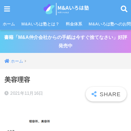
ホーム
M&Aいろは塾とは？
料金体系
M&Aいろは塾へのお
書籍「M&A仲介会社からの手紙は今すぐ捨てなさい」好評
発売中
ホーム
美容理容
2021年11月16日