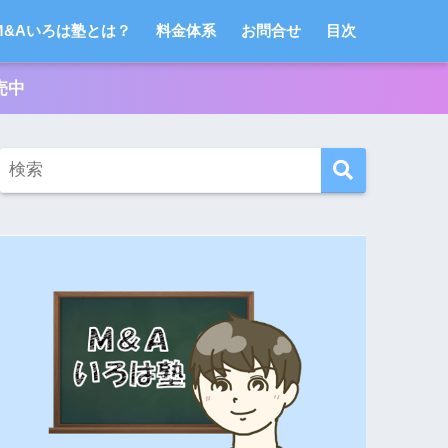
M&Aいろは塾とは？
料金体系
お問合せ
目次
売中