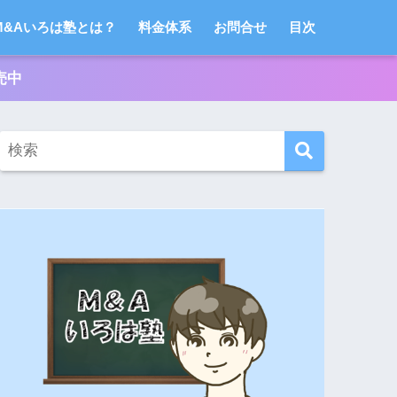
M&Aいろは塾とは？
料金体系
お問合せ
目次
売中