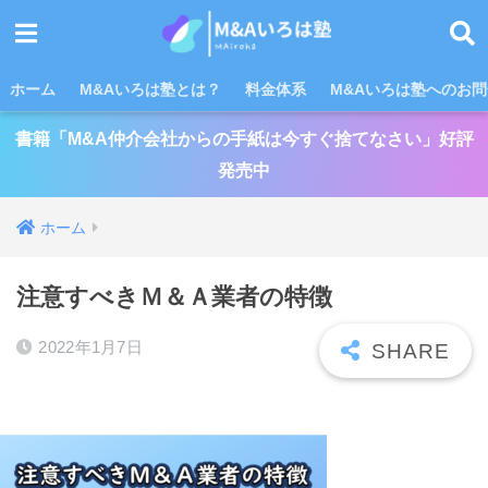
ホーム
M&Aいろは塾とは？
料金体系
M&Aいろは塾へのお
書籍「M&A仲介会社からの手紙は今すぐ捨てなさい」好評
発売中
ホーム
注意すべきＭ＆Ａ業者の特徴
2022年1月7日