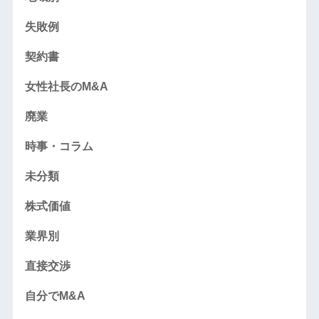
失敗例
契約書
女性社長のM&A
廃業
時事・コラム
未分類
株式価値
業界別
直接交渉
自分でM&A