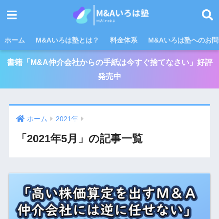
ホーム
M&Aいろは塾とは？
料金体系
M&Aいろは塾へのお
書籍「M&A仲介会社からの手紙は今すぐ捨てなさい」好評
発売中
ホーム
2021年
「2021年5月」の記事一覧