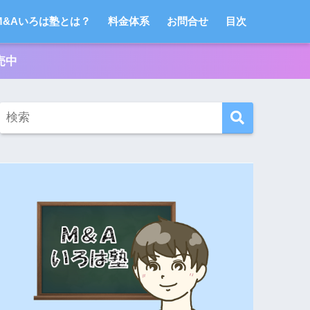
M&Aいろは塾とは？
料金体系
お問合せ
目次
売中