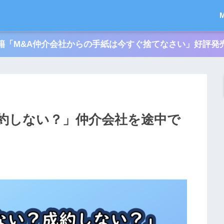
籍「M&A仲介会社からの手紙は今すぐ捨てなさい」好評発
約しない？」仲介会社を途中で