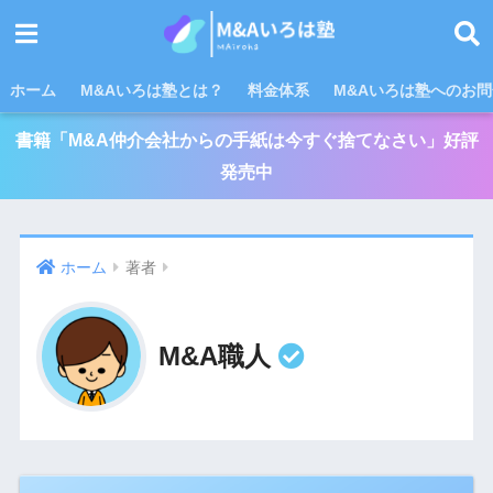
ホーム
M&Aいろは塾とは？
料金体系
M&Aいろは塾へのお
書籍「M&A仲介会社からの手紙は今すぐ捨てなさい」好評
発売中
ホーム
著者
M&A職人