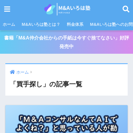
ホーム
M&Aいろは塾とは？
料金体系
M&Aいろは塾へのお
書籍「M&A仲介会社からの手紙は今すぐ捨てなさい」好評
発売中
ホーム
「買手探し」の記事一覧