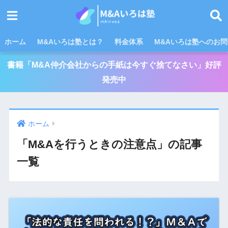
ホーム
M&Aいろは塾とは？
料金体系
M&Aいろは塾へのお
書籍「M&A仲介会社からの手紙は今すぐ捨てなさい」好評
発売中
ホーム
「M&Aを行うときの注意点」の記事
一覧